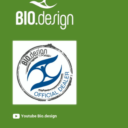

Youtube Bio.design